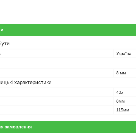
ки
бути
к
Україна
8 мм
ицькі характеристики
40х
8мм
115мм
ля замовлення