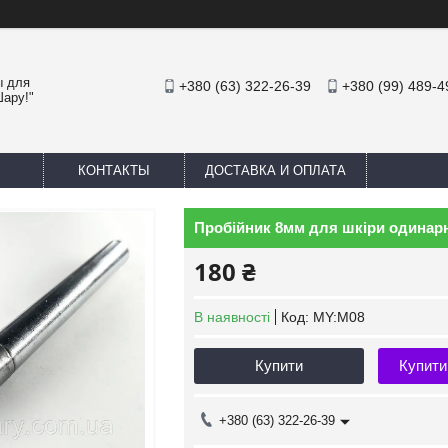
ы для
+380 (63) 322-26-39
+380 (99) 489-4
Шару!"
КОНТАКТЫ
ДОСТАВКА И ОПЛАТА
Пробійник 8мм для шкіри одинарн
180 ₴
В наявності
Код:
MY:M08
Купити
Купити
+380 (63) 322-26-39