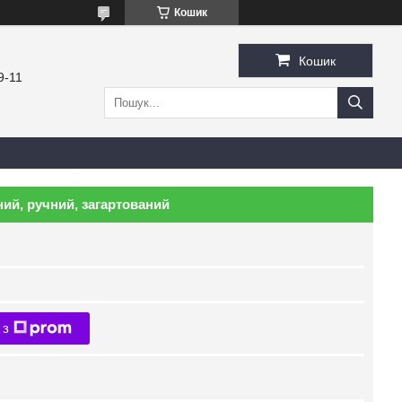
Кошик
Кошик
9-11
ий, ручний, загартований
 з