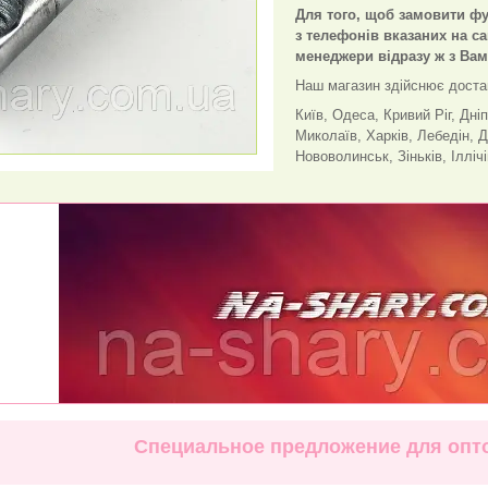
Для того, щоб замовити фу
з телефонів вказаних на с
менеджери відразу ж з Вам
Наш магазин здійснює доста
Київ, Одеса, Кривий Ріг, Дні
Миколаїв, Харків, Лебедін, Д
Нововолинськ, Зіньків, Ілліч
Специальное предложение для опто