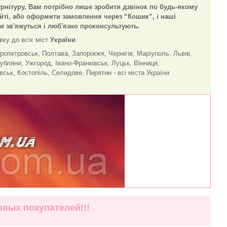
рнітуру, Вам потрібно лише зробити дзвінок по будь-якому
айті, або оформити замовлення через “Кошик”, і наші
и зв'яжуться і люб'язно проконсультують.
вку до всіх міст
України
.
пропетровськ, Полтава, Запоріжжя, Чернігів, Маріуполь, Львів,
убляни, Ужгород, Івано-Франківськ, Луцьк, Вінниця,
івськ, Костопіль, Селидове, Пирятин - всі міста України.
вых покупателей!!!