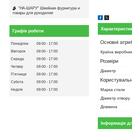
"НА-ШАРУ" Швейная фурнитура и
товары для рукоделия
Характеристи
Графік роботи
Основні атри
Понеділок
09:00
17:00
Вівторок
09:00
17:00
Країна виробни
Середа
09:00
17:00
Розміри
Четвер
09:00
17:00
Діаметр
Пʼятниця
09:00
17:00
Користувальн
Субота
09:00
17:00
Марка стали
Неділя
09:00
17:00
Діаметр отвору
Довжина
Інформація д