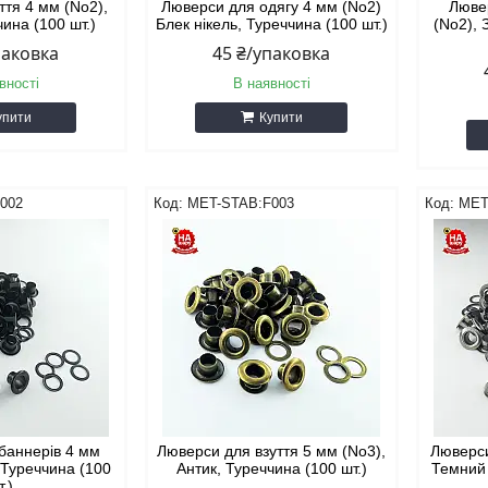
ття 4 мм (No2),
Люверси для одягу 4 мм (No2)
Люве
чина (100 шт.)
Блек нікель, Туреччина (100 шт.)
(No2), 
паковка
45 ₴/упаковка
вності
В наявності
упити
Купити
002
MET-STAB:F003
MET
баннерів 4 мм
Люверси для взуття 5 мм (No3),
Люверси
 Туреччина (100
Антик, Туреччина (100 шт.)
Темний 
т.)