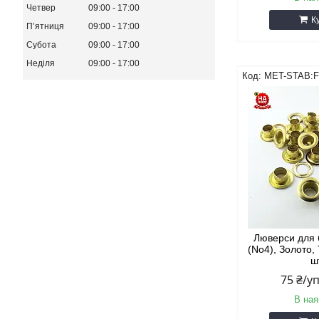
Четвер
09:00
17:00
К
Пʼятниця
09:00
17:00
Субота
09:00
17:00
Неділя
09:00
17:00
MET-STAB:F
Люверси для 
(No4), Золото,
ш
75 ₴/у
В ная