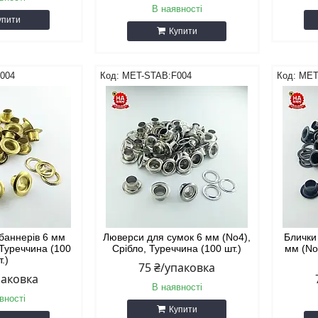
В наявності
упити
Купити
004
MET-STAB:F004
MET
баннерів 6 мм
Люверси для сумок 6 мм (No4),
Блички
 Туреччина (100
Срібло, Туреччина (100 шт.)
мм (No
т.)
75 ₴/упаковка
паковка
В наявності
вності
Купити