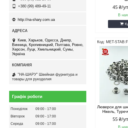
45 ₴/у
+380 (99) 489-49-11
В ная
http://na-shary.com.ua
К
Киев, Харьков, Одесса, Днепр,
MET-STAB:F
Винница, Кропивницкий, Полтава, Ровно,
Херсон, Луцк, Хмельницкий, Сумы,
Україна
"НА-ШАРУ" Швейная фурнитура и
товары для рукоделия
Графік роботи
Люверси для шн
Понеділок
09:00
17:00
Нікель, Туреч
Вівторок
09:00
17:00
55 ₴/у
Середа
09:00
17:00
В ная