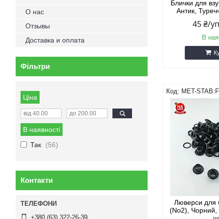
Блички для взу
Антик, Туреч
О нас
45 ₴/у
Отзывы
В ная
Доставка и оплата
К
Фільтри
MET-STAB:F
Ціна
В наявності
Так
56
Контакти
Люверси для 
(No2), Чорний,
+380 (63) 322-26-39
ш