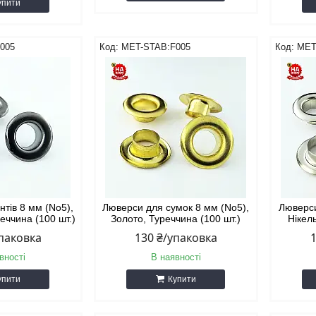
упити
005
MET-STAB:F005
MET
нтів 8 мм (No5),
Люверси для сумок 8 мм (No5),
Люверси
реччина (100 шт.)
Золото, Туреччина (100 шт.)
Нікел
упаковка
130 ₴/упаковка
вності
В наявності
упити
Купити