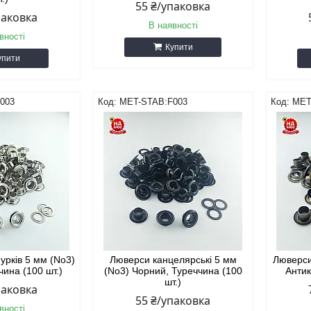
55 ₴/упаковка
паковка
В наявності
вності
Купити
упити
003
MET-STAB:F003
MET
урків 5 мм (No3)
Люверси канцелярські 5 мм
Люверси
чина (100 шт.)
(No3) Чорний, Туреччина (100
Антик
шт.)
паковка
55 ₴/упаковка
вності