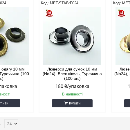
024
MET-STAB:F024
MET
 одягу 10 мм
Люверси для сумок 10 мм
Люве
 Туреччина (100
(No24), Блек нікель, Туреччина
(No24),
т.)
(100 шт.)
упаковка
180 ₴/упаковка
вності
В наявності
упити
Купити