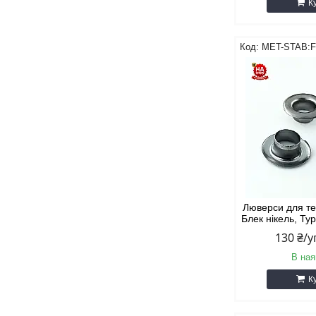
К
MET-STAB:F
Люверси для те
Блек нікель, Ту
130 ₴/
В ная
К