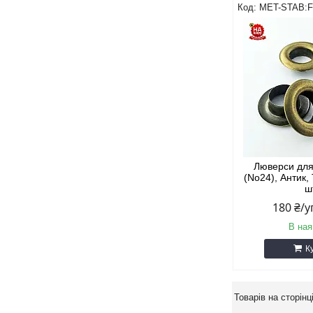
MET-STAB:F
Люверси для
(No24), Антик,
ш
180 ₴/
В ная
К