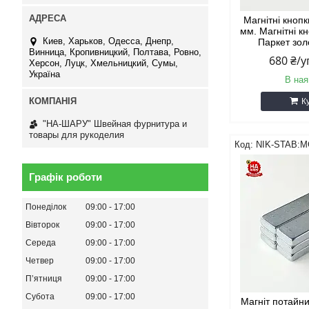
Магнітні кноп
мм. Магнітні к
Киев, Харьков, Одесса, Днепр,
Паркет зол
Винница, Кропивницкий, Полтава, Ровно,
680 ₴/
Херсон, Луцк, Хмельницкий, Сумы,
Україна
В ная
К
"НА-ШАРУ" Швейная фурнитура и
товары для рукоделия
NIK-STAB:M
Графік роботи
Понеділок
09:00
17:00
Вівторок
09:00
17:00
Середа
09:00
17:00
Четвер
09:00
17:00
Пʼятниця
09:00
17:00
Субота
09:00
17:00
Магніт потайн