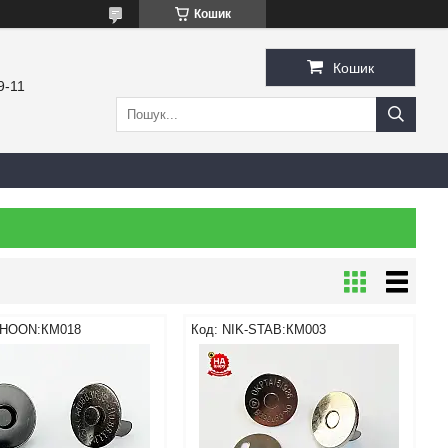
Кошик
Кошик
9-11
HOON:КМ018
NIK-STAB:КМ003