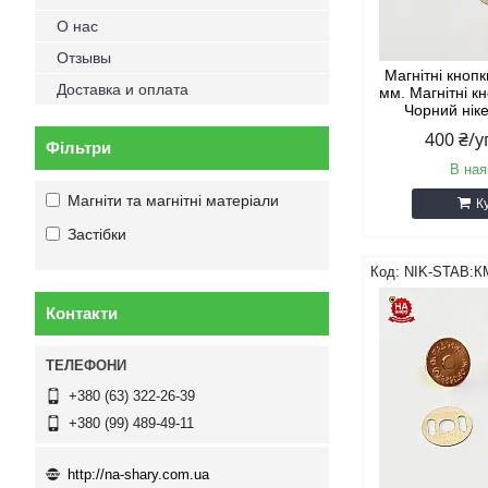
О нас
Отзывы
Магнітні кноп
Доставка и оплата
мм. Магнітні к
Чорний ніке
400 ₴/
Фільтри
В ная
Магніти та магнітні матеріали
К
Застібки
NIK-STAB:К
Контакти
+380 (63) 322-26-39
+380 (99) 489-49-11
http://na-shary.com.ua