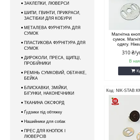
ЗАКЛЕПКИ, ЛЮВЕРСИ
ШИПИ, ГВИНТИ, ПРИКРАСИ,
ЗАСТІБКИ ДЛЯ КОБУРИ
МЕТАЛЕВА ФУРНІТУРА ДЛЯ
СУМОК
Магнітна кно
сумок. Магні
ПЛАСТИКОВА ФУРНІТУРА ДЛЯ
одягу. Ніке
СУМОК
310 ₴/
ДИРОКОЛИ, ПРЕСА, ЩИПЦІ,
В ная
ПРОБІЙНИКИ
К
РЕМІНЬ СУМКОВИЙ, ОБТАЧКЕ,
БЕЙКА
БЛИСКАВКИ, ЗМІЙКИ,
NIK-STAB:К
БІГУНКИ, НАКОНЕЧНИКИ
ТКАНИНА ОКСФОРД
Ґудзики під обтяжку
Нашийники для собак
ПРЕС ДЛЯ КНОПОК І
ЛЮВЕРСІВ