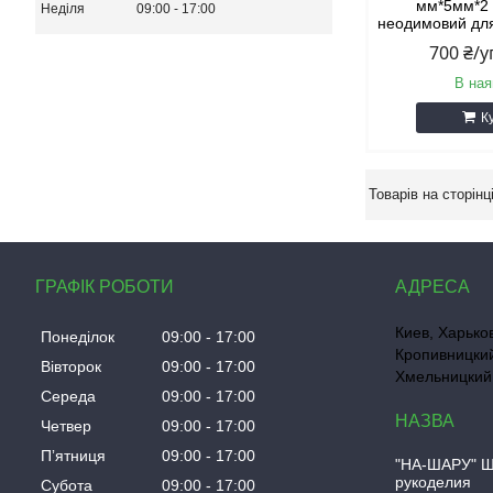
мм*5мм*2 
Неділя
09:00
17:00
неодимовий для
700 ₴/
В ная
К
ГРАФІК РОБОТИ
Киев, Харько
Понеділок
09:00
17:00
Кропивницкий
Вівторок
09:00
17:00
Хмельницкий,
Середа
09:00
17:00
Четвер
09:00
17:00
Пʼятниця
09:00
17:00
"НА-ШАРУ" Ш
рукоделия
Субота
09:00
17:00