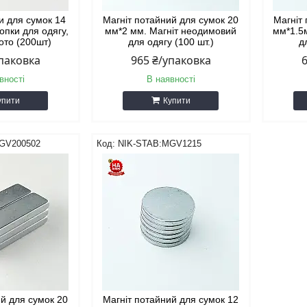
ки для сумок 14
Магніт потайний для сумок 20
Магніт
нопки для одягу,
мм*2 мм. Магніт неодимовий
мм*1.5
ото (200шт)
для одягу (100 шт.)
д
упаковка
965 ₴/упаковка
вності
В наявності
упити
Купити
GV200502
NIK-STAB:MGV1215
ий для сумок 20
Магніт потайний для сумок 12