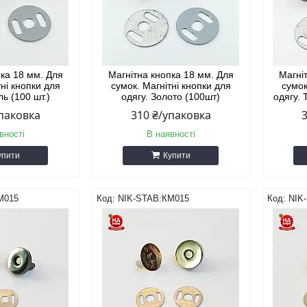
пка 18 мм. Для
Магнітна кнопка 18 мм. Для
Магні
тні кнопки для
сумок. Магнітні кнопки для
сумок
ль (100 шт.)
одягу. Золото (100шт)
одягу. 
упаковка
310 ₴/упаковка
вності
В наявності
упити
Купити
М015
NIK-STAB:КМ015
NIK