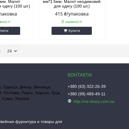
мм. Магніт
мм*1.5мм. Магніт неодимовий
 одягу (100 шт.)
для одягу (100 шт.)
упаковка
415 ₴/упаковка
вності
В наявності
упити
Купити
+380 (63) 322-26-39
в, Одесса, Днепр, Винница,
, Полтава, Ровно, Херсон, Луцк,
+380 (99) 489-49-11
 Сумы, Україна
http://na-shary.com.ua
вейная фурнитура и товары для