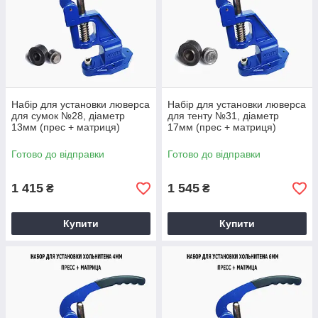
В наборе пресс и матрица для заклепок 9 мм.
Преимущества
Набір для установки люверса
Набір для установки люверса
использования пресса
для сумок №28, діаметр
для тенту №31, діаметр
13мм (прес + матриця)
17мм (прес + матриця)
Готово до відправки
Готово до відправки
Установка кнопок без их
деформации.
1 415
1 545
₴
₴
Купити
Купити
Установка люверсов
разнообразного размера.
Крепление украшений на одежду и
обувь.