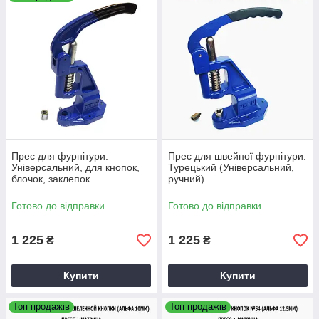
Під час виробництва
сумок, одягу, будь-яких
інших швейних виробів,
не обійтися без
використання фурнітури.
Її також закріплюють під
час створення рекламних
банерів або туристичних
девайсів. Наша компанія
пропонує полегшити
Прес для фурнітури.
Прес для швейної фурнітури.
швейна справа і придбати
Універсальний, для кнопок,
Турецький (Універсальний,
блочок, заклепок
ручний)
спеціальні преси, які б
автоматизували працю.
Готово до відправки
Готово до відправки
Ознайомитися з
1 225
1 225
₴
₴
асортиментом
Купити
Купити
Топ продажів
Топ продажів