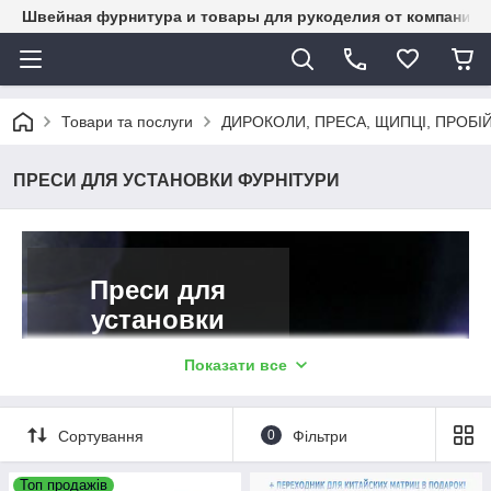
Швейная фурнитура и товары для рукоделия от компании 
Товари та послуги
ДИРОКОЛИ, ПРЕСА, ЩИПЦІ, ПРОБІ
ПРЕСИ ДЛЯ УСТАНОВКИ ФУРНІТУРИ
Преси для
установки
швейної
Показати все
фурнітури
Необхідне
Сортування
0
Фільтри
обладнання для
шиття і рукоділля
Топ продажів