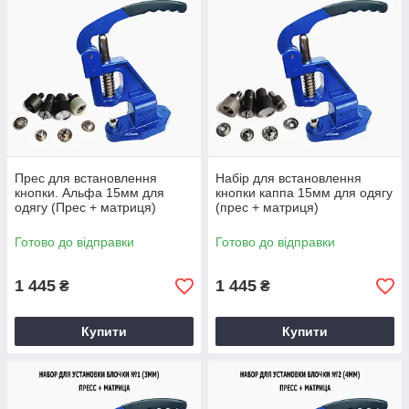
Перехідник для матриць під
заготовки.
Призначений для
турецьких матриць
обтягування ґудзиків.
Прес для встановлення
Набір для встановлення
кнопки. Альфа 15мм для
кнопки каппа 15мм для одягу
одягу (Прес + матриця)
(прес + матриця)
Популярні товари
Готово до відправки
Готово до відправки
1 445
1 445
₴
₴
Купити
Купити
е надійним
с установки
заклепок,
ить як для
омашнього