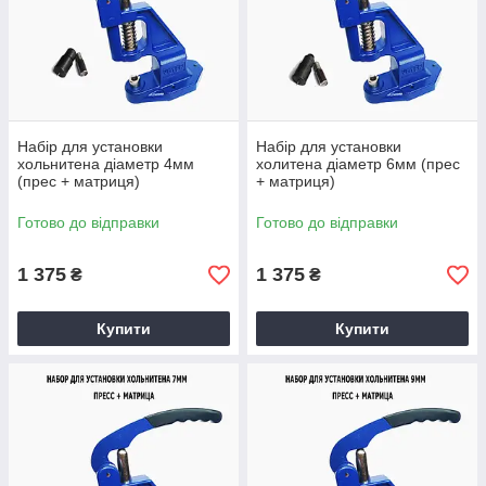
Ускорение работ по
декорированию изделий.
Высокая надежность и прочность.
Набір для установки
Набір для установки
хольнитена діаметр 4мм
холитена діаметр 6мм (прес
(прес + матриця)
+ матриця)
Удобство и простота работы
Готово до відправки
Готово до відправки
прибора.
1 375
1 375
₴
₴
Купить пресс для фурнитуры
Купити
Купити
Особенности сотрудничества