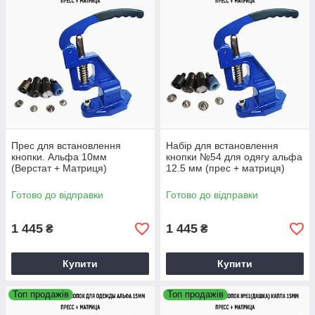
Купуйте з вигодою
Знижка 10%
на другий товар у чеку.
Спеціальні пропозиції
для оптових покупців.
Додаткові
знижки і бонуси
для постійних
клієнтів.
Прес для встановлення
Набір для встановлення
кнопки. Альфа 10мм
кнопки №54 для одягу альфа
(Верстат + Матриця)
12.5 мм (прес + матриця)
Вибирай свій подарунок
Готово до відправки
Готово до відправки
1 445
1 445
₴
₴
Перехідник під матрицю.
Купити
Купити
Дозволяє перебудувати прес
турецького виробництва під
Топ продажів
Топ продажів
китайські матриці (М6-М8).