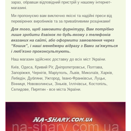
зараз, обравши відповідний пристрій у нашому інтернет-
магазині.
Ми пропонуємо вам виключно якісні та надійні преси від
перевірених виробників та за привабливими розцінками!
Для того, щоб замовити фурнітуру, Вам потрібно
лише зробити дзвінок по будь-якому з телефонів
вказаних на сайті, або оформити замовлення через
“Кошик”, і наші менеджери відразу з Вами зв'яжуться
і люб'язно проконсультують.
Наш магазин здійснює доставку до всіх міст України.
Київ, Одеса, Кривий Ріг, Дніпропетровськ, Полтава,
Запоріжжя, Чернігів, Маріуполь, Львів, Миколаїв, Харків,
Лебедін, Дубляни, Ужгород, Івано-Франківськ, Луцьк,
Вінниця, Нововолинськ, Зіньків, Іллічівськ, Костопіль,
Селидове, Пирятин - все міста України.