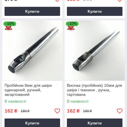
Купити
Купити
–10%
–10%
Пробійник 8мм для шкіри
Висічка (пробійник) 10мм для
одинарний, ручний,
шкіри і тканини , ручна,
загартований
гартована
В наявності
В наявності
162
162
₴
₴
180 ₴
180 ₴
Купити
Купити