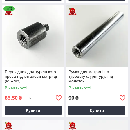
–5%
Перехідник для турецького
Ручка для матриці на
преса під китайські матриці
турецьку фурнітуру, під
(М6-М8)
молоток
В наявності
В наявності
85,50
90
₴
₴
90 ₴
Купити
Купити