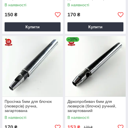
В наявності
В наявності
150
170
₴
₴
Купити
Купити
–10%
Просічка 5мм для блочок
Діркопробивач 6мм для
(люверсів) ручна,
люверсів (блочок) ручний,
загартована
загартований
В наявності
В наявності
170
153
₴
₴
170 ₴