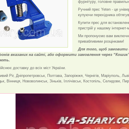
фурнітуру, головне правильн
Ручний прес Yeten - це унів
купуючи перехідника обтягув
Купити прес для встановлен
пристрій у нашому інтернет-м
Ми пропонуємо вам виключно 
привабливими розцінками!
Для того, щоб замовити 
онів вказаних на сайті, або оформити замовлення через “Кошик”,
ують.
йснює доставку до всіх міст України.
ивий Ріг, Дніпропетровськ, Полтава, Запоріжжя, Чернігів, Маріуполь, Льв
ьк, Вінниця, Нововолинськ, Зіньків, Іллічівськ, Костопіль, Селидове, Пир