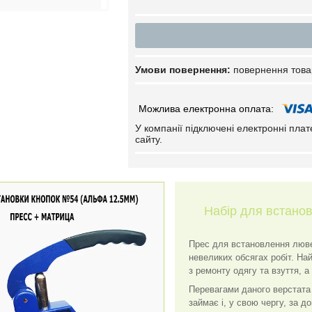
повернення това
У компанії підключені електронні пла
сайту.
Набір для встано
Прес для встановлення лювер
невеликих обсягах робіт. На
з ремонту одягу та взуття, 
Перевагами даного верстата є
займає і, у свою чергу, за 