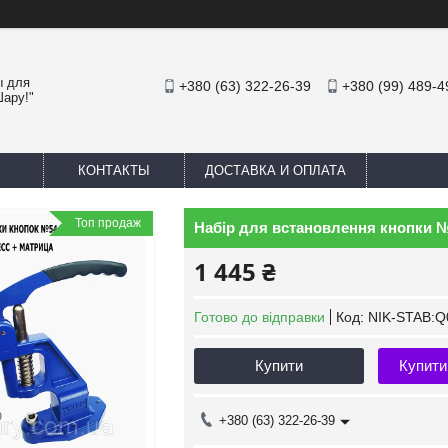
ы для
+380 (63) 322-26-39
+380 (99) 489-4
Шару!"
КОНТАКТЫ
ДОСТАВКА И ОПЛАТА
Топ продаж
Набір для встановлення кнопки №
1 445 ₴
Готово до відправки
Код:
NIK-STAB:
Купити
Купити
+380 (63) 322-26-39