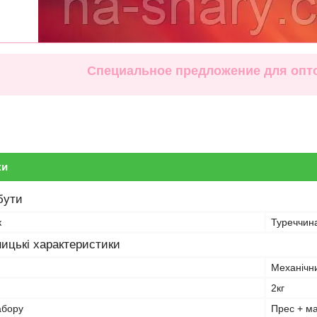
Специальное предложение для опто
ки
бути
к
Туреччин
ицькі характеристики
Механічн
2кг
абору
Прес + ма