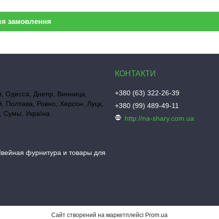
ля замовлення
+380 (63) 322-26-39
в, Одесса, Днепр, Винница,
, Полтава, Ровно, Херсон, Луцк,
+380 (99) 489-49-11
 Сумы, Україна
http://na-shary.com.ua
вейная фурнитура и товары для
Сайт створений на маркетплейсі
Prom.ua