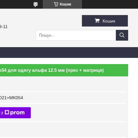
Кошик
Кошик
9-11
54 для одягу альфа 12.5 мм (прес + матриця)
Q021+MK054
 з