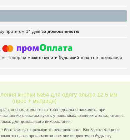
ру протягом 14 днів
за домовленістю
тежі. Тепер ви можете купити будь-який товар не покидаючи
влення кнопки №54 для одягу альфа 12.5 мм
(прес + матриця)
сів, кнопок, хольнітенів Yeten ідеально підходить при
йчастіше його застосовують у невеликих швейних ательє, ательє
а також для домашнього використання.
 його компактні розміри та невелика вага. Він багато місця не
допомогою цього преса можна поставити практично будь-яку