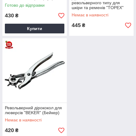
револьверного типу для
Готово до відправки
шкіри та ременів "TOPEX"
(Топекс)
430
Немає в наявності
₴
445
₴
Купити
Револьверний дірококол для
люверсів "BEKER" (Бейкер)
Немає в наявності
420
₴