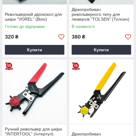
Діркопробивач
Револьверний дірококол для
револьверного типу для
шкіри "VOREL" (Віло)
люверсів "TOLSEN" (Толсен)
Готово до відправки
В наявності
320
380
₴
₴
Купити
Купити
Ручний револьвер для шкіри
"INTERTOOL" (Інтертул)
Діркопробивач