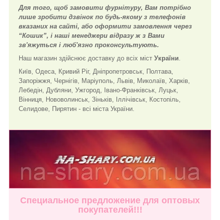
Для того, щоб замовити фурнітуру, Вам потрібно
лише зробити дзвінок по будь-якому з телефонів
вказаних на сайті, або оформити замовлення через
“Кошик”, і наші менеджери відразу ж з Вами
зв'яжуться і люб'язно проконсультують.
Наш магазин здійснює доставку до всіх міст
України
.
Київ, Одеса, Кривий Ріг, Дніпропетровськ, Полтава,
Запоріжжя, Чернігів, Маріуполь, Львів, Миколаїв, Харків,
Лебедін, Дубляни, Ужгород, Івано-Франківськ, Луцьк,
Вінниця, Нововолинськ, Зіньків, Іллічівськ, Костопіль,
Селидове, Пирятин - всі міста України.
Специальное предложение для оптовых
покупателей!!!