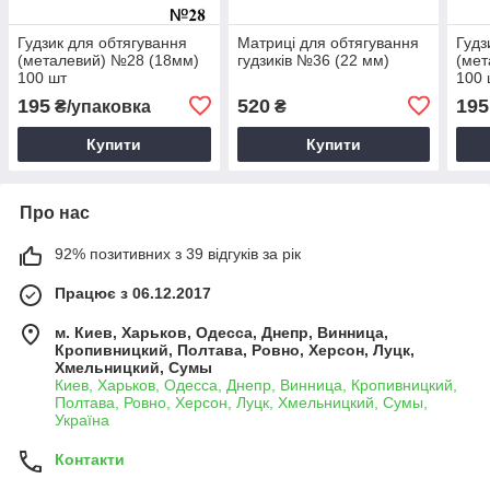
Гудзик для обтягування
Матриці для обтягування
Гудз
(металевий) №28 (18мм)
гудзиків №36 (22 мм)
(мет
100 шт
100 
195
520
195
₴/упаковка
₴
Купити
Купити
Про нас
92% позитивних з 39 відгуків за рік
Працює з 06.12.2017
м. Киев, Харьков, Одесса, Днепр, Винница,
Кропивницкий, Полтава, Ровно, Херсон, Луцк,
Хмельницкий, Сумы
Киев, Харьков, Одесса, Днепр, Винница, Кропивницкий,
Полтава, Ровно, Херсон, Луцк, Хмельницкий, Сумы,
Україна
Контакти