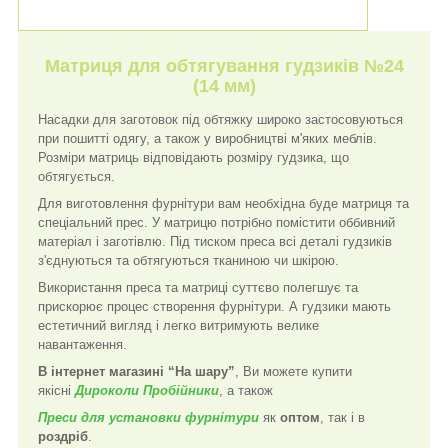
Матриця для обтягування гудзиків №24
(14 мм)
Насадки для заготовок під обтяжку широко застосовуються
при пошитті одягу, а також у виробництві м'яких меблів.
Розміри матриць відповідають розміру гудзика, що
обтягується.
Для виготовлення фурнітури вам необхідна буде матриця та
спеціальний прес. У матрицю потрібно помістити оббивний
матеріал і заготівлю. Під тиском преса всі деталі гудзиків
з'єднуються та обтягуються тканиною чи шкірою.
Використання преса та матриці суттєво полегшує та
прискорює процес створення фурнітури. А гудзики мають
естетичний вигляд і легко витримують велике
навантаження.
В інтернет магазині “На шару”
, Ви можете купити
якісні
Дироколи
Пробійники
, а також
Преси для установки фурнітури
як
оптом
, так і в
роздріб
.