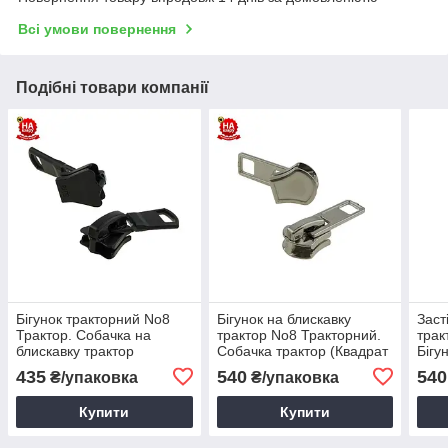
Всі умови повернення
Подібні товари компанії
Бігунок тракторний No8
Бігунок на блискавку
Заст
Трактор. Собачка на
трактор No8 Тракторний.
трак
блискавку трактор
Собачка трактор (Квадрат
Бігу
(Квадрат фарбований
No28) Нікель (100 шт.)
нова
435
540
540
₴/упаковка
₴/упаковка
No28) Блек нікель (100
(100
шт.)
Купити
Купити