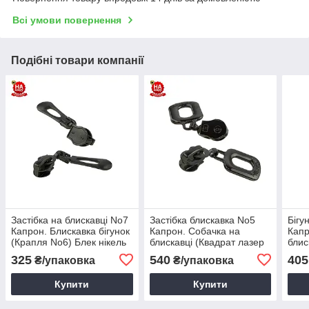
Всі умови повернення
Подібні товари компанії
Застібка на блискавці No7
Застібка блискавка No5
Бігу
Капрон. Блискавка бігунок
Капрон. Собачка на
Капр
(Крапля No6) Блек нікель
блискавці (Квадрат лазер
блис
(100 шт.)
No7) Блек нікель (100 шт.)
Блек
325
540
405
₴/упаковка
₴/упаковка
Купити
Купити