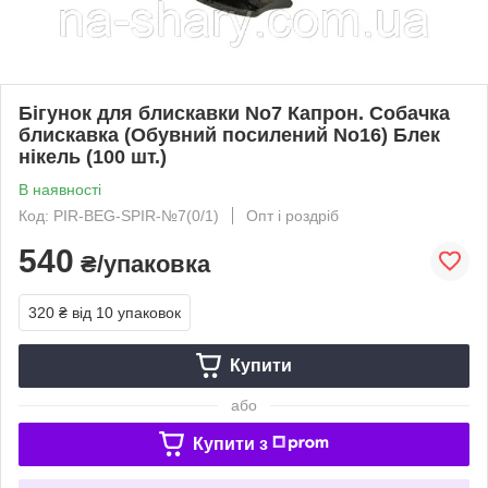
Бігунок для блискавки No7 Капрон. Собачка
блискавка (Обувний посилений No16) Блек
нікель (100 шт.)
В наявності
Код: PIR-BEG-SPIR-№7(0/1)
Опт і роздріб
540
₴/упаковка
320 ₴
від 10 упаковок
Купити
або
Купити з