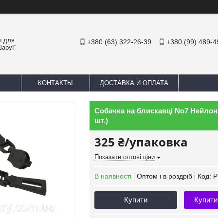
ы для
+380 (63) 322-26-39
+380 (99) 489-4
Шару!"
КОНТАКТЫ
ДОСТАВКА И ОПЛАТА
Собачка на блискавці No7 Нейлон.
шт.)
325 ₴/упаковка
Показати оптові ціни
В наявності
Оптом і в роздріб
Код:
P
Купити
Купити