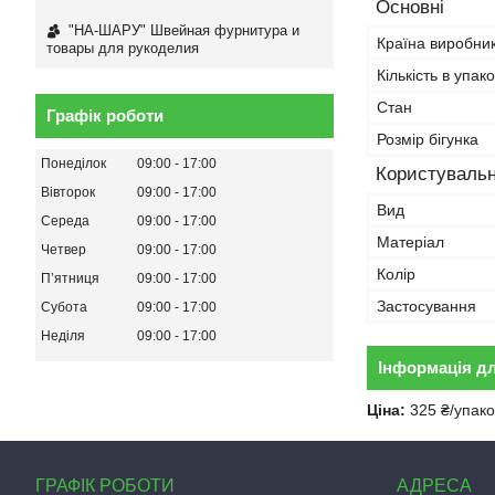
Основні
"НА-ШАРУ" Швейная фурнитура и
Країна виробни
товары для рукоделия
Кількість в упако
Стан
Графік роботи
Розмір бігунка
Понеділок
09:00
17:00
Користувальн
Вівторок
09:00
17:00
Вид
Середа
09:00
17:00
Матеріал
Четвер
09:00
17:00
Колір
Пʼятниця
09:00
17:00
Застосування
Субота
09:00
17:00
Неділя
09:00
17:00
Інформація д
Ціна:
325 ₴/упако
ГРАФІК РОБОТИ