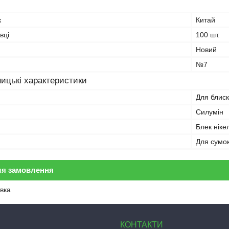
к
Китай
вці
100 шт.
Новий
№7
ицькі характеристики
Для блис
Силумін
Блек ніке
Для сумок
ля замовлення
вка