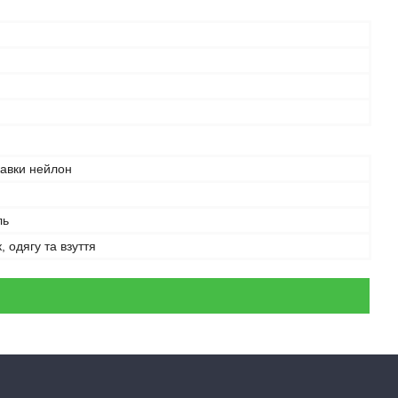
кавки нейлон
ль
, одягу та взуття