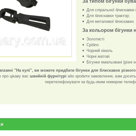
За типом бігунки був
Для спіральної блискавки 
Для блискавки трактор;
Для металевої блискавки.
За кольором бігунки 
Золотисті
Срібло
Чорний нікель
Чорні матові
Бігунки емальовані (різні 
газині "На кулі", ви можете придбати бігунки для блискавок різного
 про цікаву вас
швейній фурнітурі
або зробити замовлення, вам досит
перетелефонувати за будь-яким номером телефон
ки