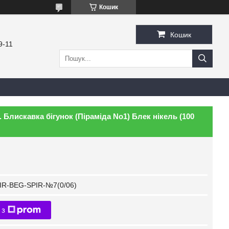
Кошик
Кошик
9-11
 Блискавка бігунок (Піраміда No1) Блек нікель (100
IR-BEG-SPIR-№7(0/06)
 з