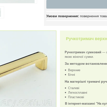
повернення това
Ручкотримач верхні
Ручкотримач сумковий
— ц
якою жіночої сумки.
За методом встановленн
Верхние
Бічні
На матеріалі тримачі ру
Сталеві
Легкосплавні
Пластикові
В інтернет-магазині "На ку