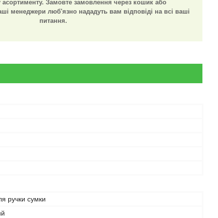
 асортименту. Замовте замовлення через кошик або
аші менеджери люб'язно нададуть вам відповіді на всі ваші
питання.
ля ручки сумки
ий