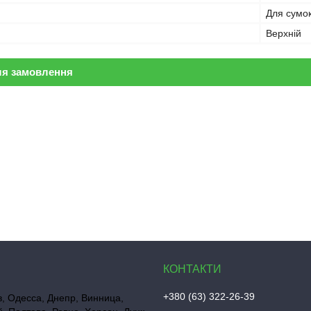
Для сумок
Верхній
ля замовлення
+380 (63) 322-26-39
в, Одесса, Днепр, Винница,