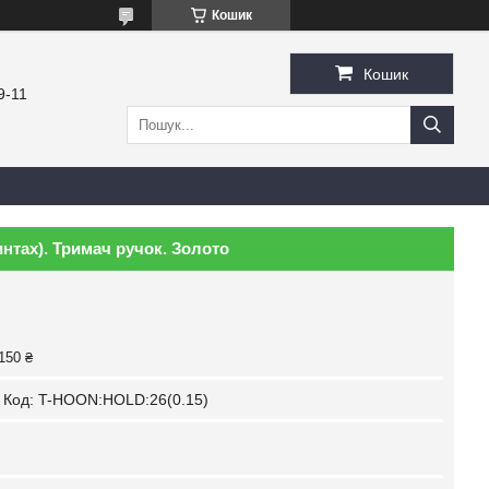
Кошик
Кошик
9-11
интах). Тримач ручок. Золото
150 ₴
Код:
T-HOON:HOLD:26(0.15)