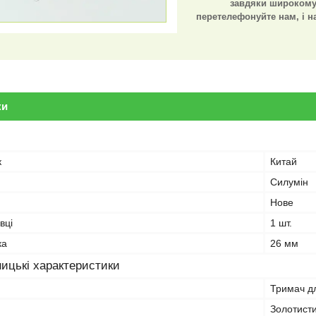
завдяки широкому
перетелефонуйте нам, і н
ки
к
Китай
Силумін
Нове
вці
1 шт.
ка
26 мм
ицькі характеристики
Тримач д
Золотист