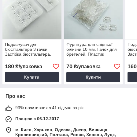
Подовжувач для
Фурнітура для спідньої
Подо
бюстгальтера 3 гачки.
білизни 10 мм. Гачок для
бюст
Застібка бюстгальтера.
бретелей. Пластик
Заст
Білий (20 шт.)
позоряний (50 шт.)
Беже
180
70
160
₴/упаковка
₴/упаковка
Купити
Купити
Про нас
93% позитивних з 41 відгука за рік
Працює з 06.12.2017
м. Киев, Харьков, Одесса, Днепр, Винница,
Кропивницкий, Полтава, Ровно, Херсон, Луцк,