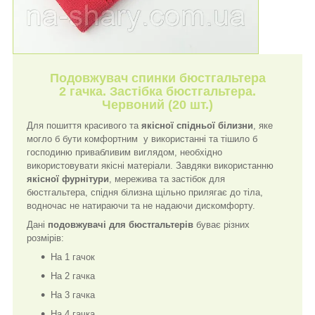
Подовжувач спинки бюстгальтера
2 гачка. Застібка бюстгальтера.
Червоний (20 шт.)
Для пошиття красивого та
якісної спідньої білизни
, яке
могло б бути комфортним у використанні та тішило б
господиню привабливим виглядом, необхідно
використовувати якісні матеріали. Завдяки використанню
якісної фурнітури
, мережива та застібок для
бюстгальтера, спідня білизна щільно прилягає до тіла,
водночас не натираючи та не надаючи дискомфорту.
Дані
подовжувачі для бюстгальтерів
буває різних
розмірів:
На 1 гачок
На 2 гачка
На 3 гачка
На 4 гачка