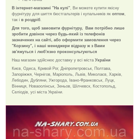
В інтернет-магазині "На кулі"
, Ви можете купити якісну
фурнітуру для шиття бюстгальтерів і купальників як
оптом
,
так і
в роздріб
.
Для того, щоб замовити фурнітуру,
Вам потрібно лише
зробити дзвінок через будь-який із телефонів
зазначених на сайті, або оформити замовлення через
"Корзину", і наші менеджери відразу ж з Вами
зв'яжуться і люб'язно проконсультуються
Наш магазин здійснює доставку у всі міста
України
Києв, Одеса, Кривой Рог, Дніпропетровськ, Полтава,
Запоріжжя, Чернігов, Маріополь, Львів, Миколаєв, Харків,
Лебодин, Дубляни, Ужгорода, Івано-Франковськ, Луцк,
Вінниця, Новаоолінськ, Зеньов, Шілчевск, Костопольд,
Селіодів, усі міста України.