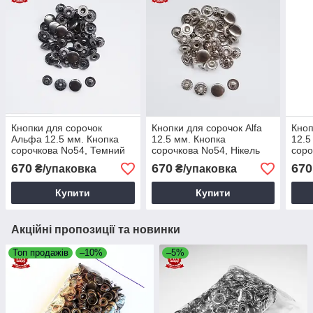
Кнопки для сорочок
Кнопки для сорочок Alfa
Кноп
Альфа 12.5 мм. Кнопка
12.5 мм. Кнопка
12.5
сорочкова No54, Темний
сорочкова No54, Нікель
соро
нікель (720 шт.)
(720 шт.)
(720
670
670
670
₴/упаковка
₴/упаковка
Купити
Купити
Акційні пропозиції та новинки
Топ продажів
–10%
–5%