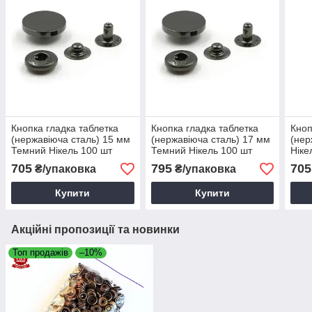
Кнопка гладка таблетка
Кнопка гладка таблетка
Кноп
(нержавіюча сталь) 15 мм
(нержавіюча сталь) 17 мм
(нер
Темний Нікель 100 шт
Темний Нікель 100 шт
Ніке
705
795
705
₴/упаковка
₴/упаковка
Купити
Купити
Акційні пропозиції та новинки
Топ продажів
–10%