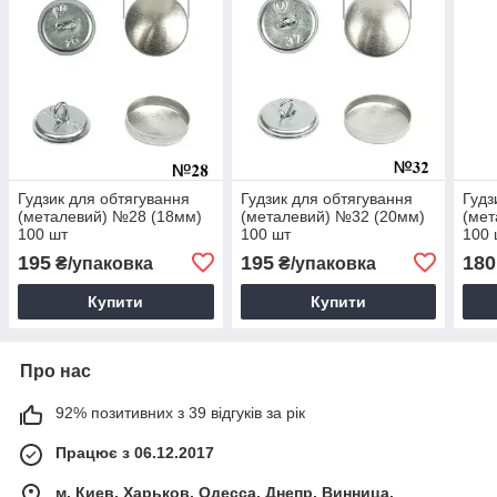
Гудзик для обтягування
Гудзик для обтягування
Гудз
(металевий) №28 (18мм)
(металевий) №32 (20мм)
(мет
100 шт
100 шт
100 
195
195
180
₴/упаковка
₴/упаковка
Купити
Купити
Про нас
92% позитивних з 39 відгуків за рік
Працює з 06.12.2017
м. Киев, Харьков, Одесса, Днепр, Винница,