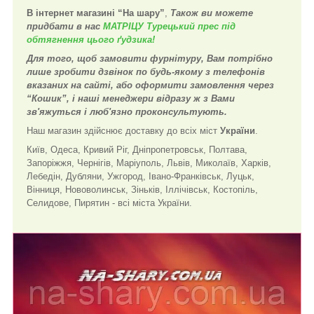
В інтернет магазині “На шару”
,
Також ви можете
придбати в нас
МАТРІЦУ Турецький прес під
обтягнення цього ґудзика!
Для того, щоб замовити фурнітуру, Вам потрібно
лише зробити дзвінок по будь-якому з телефонів
вказаних на сайті, або оформити замовлення через
“Кошик”, і наші менеджери відразу ж з Вами
зв'яжуться і люб'язно проконсультують.
Наш магазин здійснює доставку до всіх міст
України
.
Київ, Одеса, Кривий Ріг, Дніпропетровськ, Полтава,
Запоріжжя, Чернігів, Маріуполь, Львів, Миколаїв, Харків,
Лебедін, Дубляни, Ужгород, Івано-Франківськ, Луцьк,
Вінниця, Нововолинськ, Зіньків, Іллічівськ, Костопіль,
Селидове, Пирятин - всі міста України.