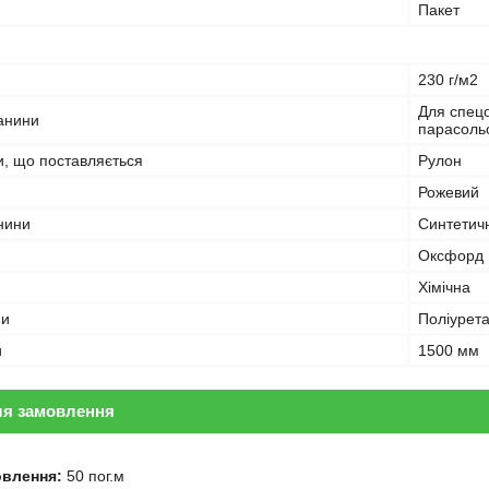
Пакет
230 г/м2
Для спецо
анини
парасольо
, що поставляється
Рулон
Рожевий
анини
Синтетич
Оксфорд
Хімічна
ни
Поліурет
и
1500 мм
ля замовлення
овлення:
50 пог.м