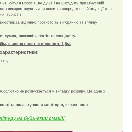
не боїться морозів, не дубіє і не шарудить при мінусовій
асто використовують для пошиття спорядження й амуніції для
их, туристів.
ежостійкий, відмінно протистоїть вигорянню та впливу
 сумок, рюкзаків, тентів та спецодягу.
 50м, ширина полотна становить 1,5м.
 характеристики:
вітру;
абсолютно не розпускається у випадку розриву. Це одна з
якості та налаштування моніторів, з яких воно
ітуру на будь-який смак!!!