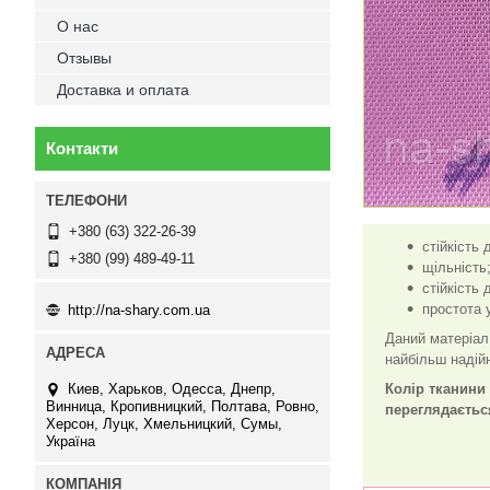
О нас
Отзывы
Доставка и оплата
Контакти
+380 (63) 322-26-39
стійкість 
+380 (99) 489-49-11
щільність
стійкість
простота 
http://na-shary.com.ua
Даний матеріал
найбільш надій
Киев, Харьков, Одесса, Днепр,
Колір тканини 
Винница, Кропивницкий, Полтава, Ровно,
переглядаєтьс
Херсон, Луцк, Хмельницкий, Сумы,
Україна