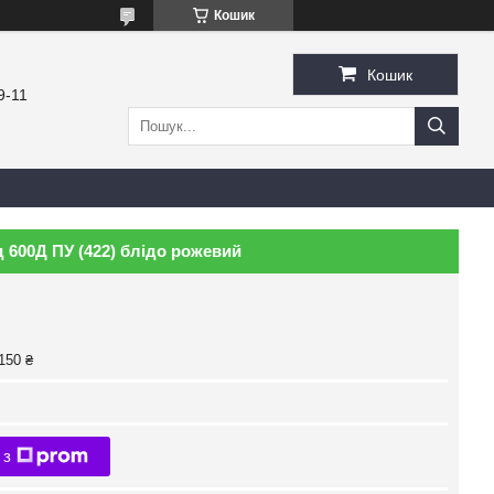
Кошик
Кошик
9-11
600Д ПУ (422) блідо рожевий
150 ₴
 з