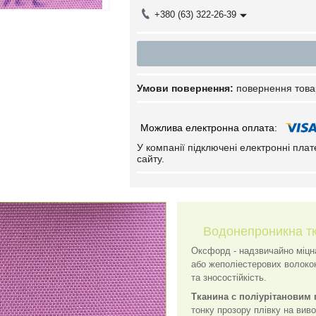
+380 (63) 322-26-39
повернення това
У компанії підключені електронні пла
сайту.
Водонепроникна тк
Оксфорд - надзвичайно міцн
або жеполіестерових волокон
та зносостійкість.
Тканина с поліурітановим
тонку прозору плівку на вив