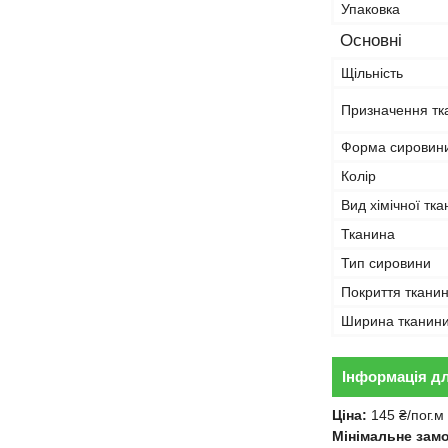
Упаковка
Основні
Щільність
Призначення тк
Форма сировини
Колір
Вид хімічної тк
Тканина
Тип сировини
Покриття ткани
Ширина тканин
Інформація д
Ціна:
145 ₴/пог.м
Мінімальне зам