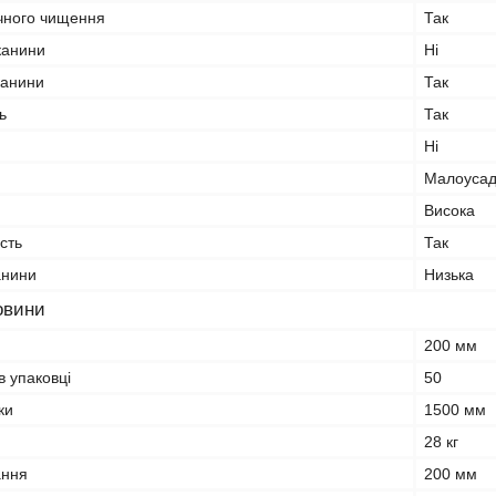
мічного чищення
Так
канини
Ні
канини
Так
ь
Так
Ні
Малоусад
Висока
сть
Так
анини
Низька
овини
и
200 мм
 в упаковці
50
ки
1500 мм
28 кг
ання
200 мм