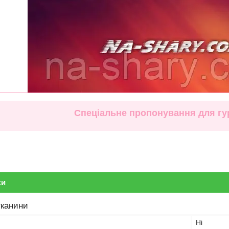
Спеціальне пропонування для гур
ки
тканини
Ні