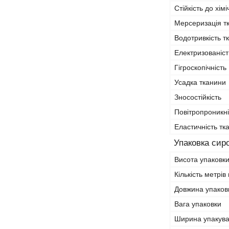
Стійкість до хі
Мерсеризація т
Водотривкість т
Електризованіст
Гігроскопічність
Усадка тканини
Зносостійкість
Повітропроникні
Еластичність тк
Упаковка сир
Висота упаковк
Кількість метрів
Довжина упаков
Вага упаковки
Ширина упакув