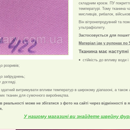
складним кроєм. ПУ покриття 
температурі. Тому тканина ч
мисливців, рибалок, військов
Він вітронепродувний та пож
ультрафіолету.
Застосовується для пошиття
Матеріал іде у рулонах по
Тканина має наступні
стійкість до впливу води і 
до розривів;
;
 до забруднень;
у догляді.
 здатний витримувати впливи температур в широкому діапазоні, а також 
них тканин для сумочного виробництва.
в реальності може не збігатися з фото на сайті через відмінності в 
я.
У нашому магазині ви знайдете швейну фурн