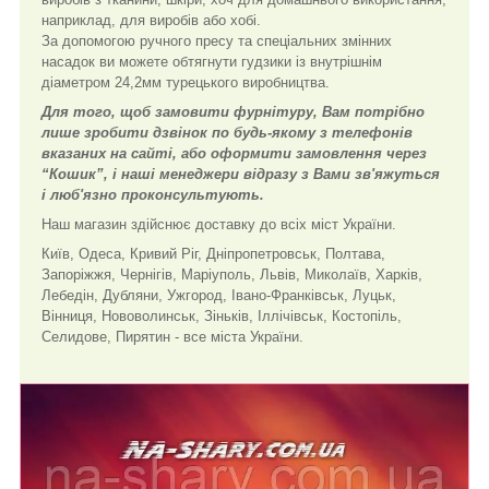
наприклад, для виробів або хобі.
За допомогою ручного пресу та спеціальних змінних
насадок ви можете обтягнути гудзики із внутрішнім
діаметром 24,2мм турецького виробництва.
Для того, щоб замовити фурнітуру, Вам потрібно
лише зробити дзвінок по будь-якому з телефонів
вказаних на сайті, або оформити замовлення через
“Кошик”, і наші менеджери відразу з Вами зв'яжуться
і люб'язно проконсультують.
Наш магазин здійснює доставку до всіх міст України.
Київ, Одеса, Кривий Ріг, Дніпропетровськ, Полтава,
Запоріжжя, Чернігів, Маріуполь, Львів, Миколаїв, Харків,
Лебедін, Дубляни, Ужгород, Івано-Франківськ, Луцьк,
Вінниця, Нововолинськ, Зіньків, Іллічівськ, Костопіль,
Селидове, Пирятин - все міста України.