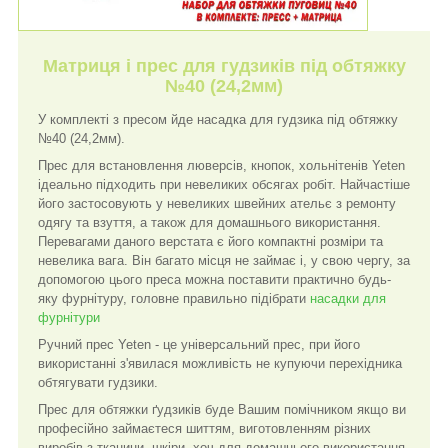
Матриця і прес для гудзиків під обтяжку
№40 (24,2мм)
У комплекті з пресом йде насадка для гудзика під обтяжку
№40 (24,2мм).
Прес для встановлення люверсів, кнопок, хольнітенів Yeten
ідеально підходить при невеликих обсягах робіт. Найчастіше
його застосовують у невеликих швейних ательє з ремонту
одягу та взуття, а також для домашнього використання.
Перевагами даного верстата є його компактні розміри та
невелика вага. Він багато місця не займає і, у свою чергу, за
допомогою цього преса можна поставити практично будь-
яку фурнітуру, головне правильно підібрати
насадки для
фурніту
ри
Ручний прес Yeten - це універсальний прес, при його
використанні з'явилася можливість не купуючи перехідника
обтягувати гудзики.
Прес для обтяжки ґудзиків буде Вашим помічником якщо ви
професійно займаєтеся шиттям, виготовленням різних
виробів з тканини, шкіри, хоч для домашнього використання,