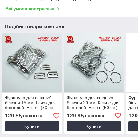
Всі умови повернення
Подібні товари компанії
Фурнітура для спідньої
Фурнітура для спідньої
Фурн
білизни 15 мм. Гачок для
білизни 20 мм. Кільце для
біли
бретелей. Нікель (50 шт.)
бретелей. Нікель (50 шт.)
для 
шт.)
120
120
120
₴/упаковка
₴/упаковка
Купити
Купити