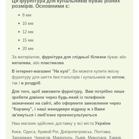
Ця
фурнітура для купальників
буває різних
розмірів. Основними є:
8 мм
10 мм
12 мм
15 мм
20 мм
За матеріалом,
фурнітура для спідньої білизни
буває або
металева
, або
пластикова
В інтернет-магазині "На кулі"
, Ви можете купити якісну
фурнітуру для шиття бюстгальтерів і купальників як
оптом
,
так і
в роздріб
.
Для того, щоб замовити фурнітуру,
Вам потрібно лише
зробити дзвінок через будь-який із телефонів
зазначених на сайті, або оформити замовлення через
"Корзину", і наші менеджери відразу ж з Вами
зв'яжуться і люб'язно проконсультуються
Наш магазин здійснює доставку у всі міста
України
Києв, Одеса, Кривой Рог, Дніпропетровськ, Полтава,
Запоріжжя, Чернігов, Маріополь, Львів, Миколаєв, Харків,