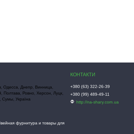
+380 (63) 322-26-39
в, Одесса, Днепр, Винница,
, Полтава, Ровно, Херсон, Луцк,
+380 (99) 489-49-11
 Сумы, Україна
http://na-shary.com.ua
вейная фурнитура и товары для