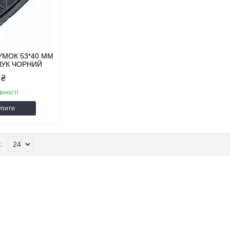
УМОК 53*40 ММ
УЧУК ЧОРНИЙ
 ₴
вності
упити